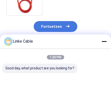
Ladekabel für Elektrofahrzeuge
Fortsetzen
Linke Cable
Empfohlene Produkte
1:26 PM
Good day, what product are you looking for?
XLPVC-
Fahrtkabel für
Kabel aus Kau
Mantelmaterial
Aufzüge
120°C
Rundstromkabel für
Nennspannung
YC-Steuerungskabel