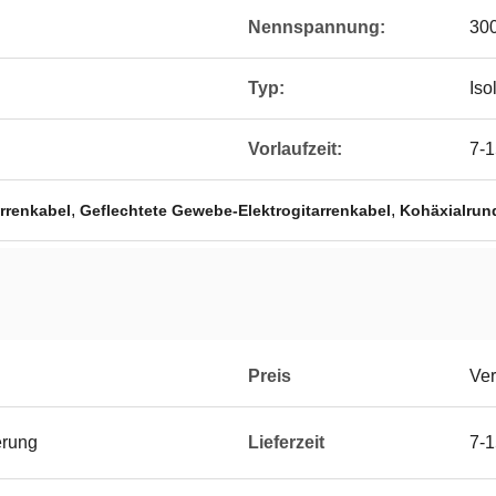
Nennspannung:
30
Typ:
Isol
Vorlaufzeit:
7-1
,
,
arrenkabel
Geflechtete Gewebe-Elektrogitarrenkabel
Kohäxialrun
Preis
Ver
erung
Lieferzeit
7-