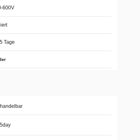
0-600V
iert
5 Tage
der
handelbar
15day