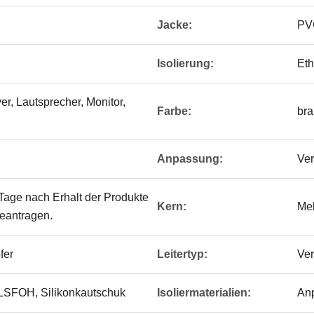
Jacke:
PV
Isolierung:
Eth
r, Lautsprecher, Monitor,
Farbe:
br
Anpassung:
Ver
Tage nach Erhalt der Produkte
Kern:
Me
beantragen.
fer
Leitertyp:
Ver
LSFOH, Silikonkautschuk
Isoliermaterialien:
An