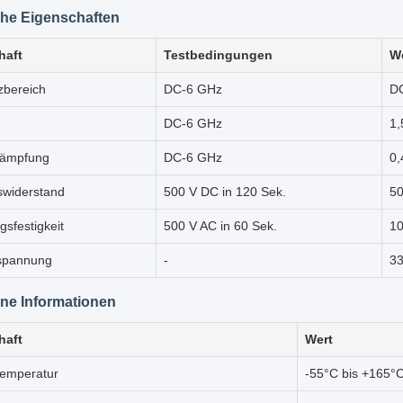
che Eigenschaften
haft
Testbedingungen
W
zbereich
DC-6 GHz
D
DC-6 GHz
1,
dämpfung
DC-6 GHz
0,
nswiderstand
500 V DC in 120 Sek.
5
sfestigkeit
500 V AC in 60 Sek.
1
sspannung
-
3
ne Informationen
haft
Wert
temperatur
-55°C bis +165°