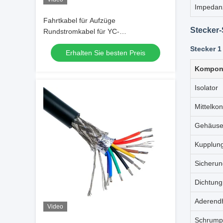
Impedan
Fahrtkabel für Aufzüge
Stecker-
Rundstromkabel für YC-
Steuerungskabel
Stecker 1
Erhalten Sie besten Preis
Kompon
Isolator
Mittelkon
Gehäus
Kupplun
Sicherun
Dichtung
Aderend
Video
Schrump