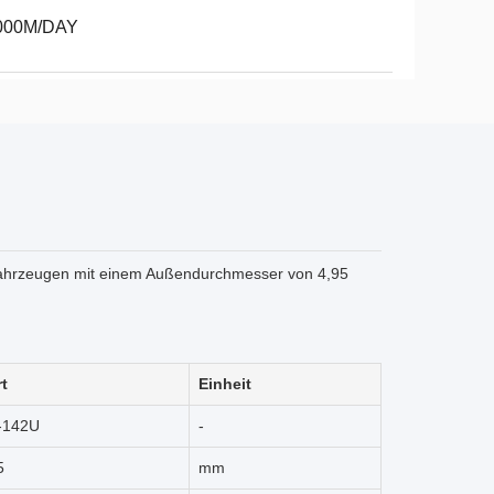
000M/DAY
fahrzeugen mit einem Außendurchmesser von 4,95
t
Einheit
-142U
-
5
mm