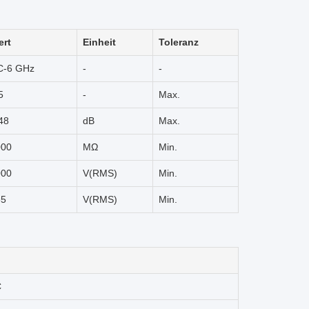
ert
Einheit
Toleranz
C-6 GHz
-
-
5
-
Max.
48
dB
Max.
000
MΩ
Min.
000
V(RMS)
Min.
35
V(RMS)
Min.
C