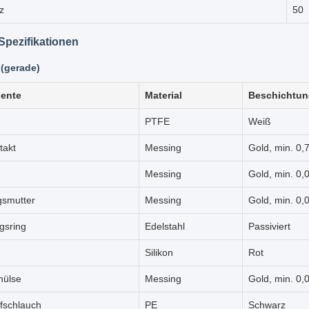
z
50
Spezifikationen
 (gerade)
ente
Material
Beschichtun
PTFE
Weiß
takt
Messing
Gold, min. 0,
e
Messing
Gold, min. 0,
gsmutter
Messing
Gold, min. 0,
gsring
Edelstahl
Passiviert
Silikon
Rot
hülse
Messing
Gold, min. 0,
fschlauch
PE
Schwarz