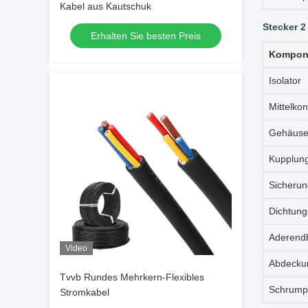
Kabel aus Kautschuk
Stecker 2
Erhalten Sie besten Preis
Kompon
Isolator
Mittelkon
Gehäus
Kupplun
Sicherun
Dichtung
Aderend
Video
Abdecku
Tvvb Rundes Mehrkern-Flexibles
Schrump
Stromkabel