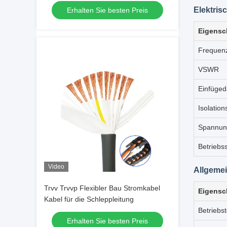
Elektris
Erhalten Sie besten Preis
Eigensc
Frequen
VSWR
Einfüge
Isolatio
Spannung
Betrieb
Video
Allgemei
Trvv Trvvp Flexibler Bau Stromkabel
Eigensc
Kabel für die Schleppleitung
Betriebs
Erhalten Sie besten Preis