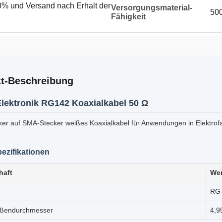
% und Versand nach Erhalt der
Versorgungsmaterial-
50
Fähigkeit
t-Beschreibung
lektronik RG142 Koaxialkabel 50 Ω
er auf SMA-Stecker weißes Koaxialkabel für Anwendungen in Elektro
ezifikationen
haft
Wer
RG
ßendurchmesser
4,9