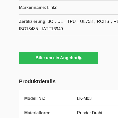
Markenname:
Linke
Zertifizierung:
3C，UL，TPU，UL758，ROHS，RE
ISO13485，IATF16949
Bitte um ein Angebot
Produktdetails
Modell Nr.:
LK-M03
Materialform:
Runder Draht