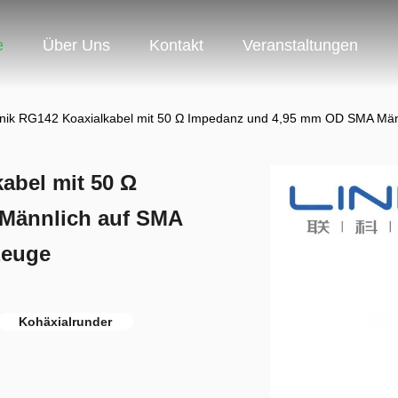
e
Über Uns
Kontakt
Veranstaltungen
onik RG142 Koaxialkabel mit 50 Ω Impedanz und 4,95 mm OD SMA Män
abel mit 50 Ω
Männlich auf SMA
zeuge
Kohäxialrunder