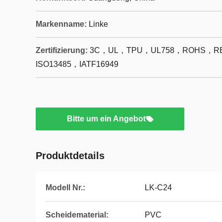
Markenname:
Linke
Zertifizierung:
3C，UL，TPU，UL758，ROHS，RE
ISO13485，IATF16949
Bitte um ein Angebot
Produktdetails
Modell Nr.:
LK-C24
Scheidematerial:
PVC