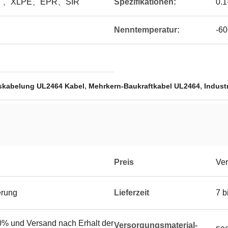
E 、XLPE、EPR、SIR
Spezifikationen:
0.
Nenntemperatur:
-60
,
,
gskabelung UL2464 Kabel
Mehrkern-Baukraftkabel UL2464
Indust
Preis
Ver
erung
Lieferzeit
7 b
% und Versand nach Erhalt der
Versorgungsmaterial-