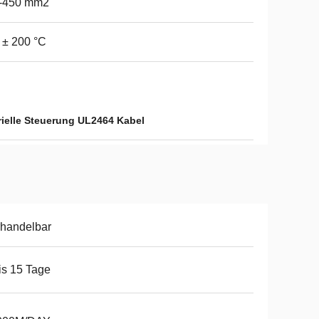
1-450 mm2
 ± 200 °C
rielle Steuerung UL2464 Kabel
handelbar
is 15 Tage