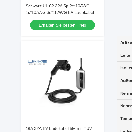
Schwarz UL 62 32A 5p 2c*10AWG
1c*10AWG 3c*18AWG EV Ladekabel
mit Kupferdrähten
Erhalten Sie besten Preis
Artike
Leiter
Isoli
Außen
Kern
Nenn
Tempe
16A 32A EV-Ladekabel 5M mit TUV
Farbe