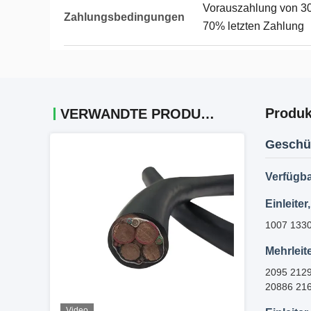
Vorauszahlung von 30
Zahlungsbedingungen
70% letzten Zahlung
Produk
VERWANDTE PRODUKTE
Geschü
Verfügba
Einleite
1007 1330
Mehrleit
2095 2129
20886 21
Video