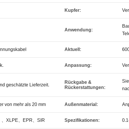
Kupfer:
Ver
Bau
Anwendung:
Tel
pannungskabel
Aktuell:
60
k.
Anpassung:
Ver
Sie
Rückgabe &
d geschätzte Lieferzeit.
Rückerstattungen:
nac
er von mehr als 20 mm
Außenmaterial:
Anp
E 、XLPE、EPR、SIR
Spezifikationen:
0.