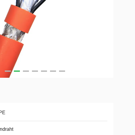
PE
ndraht