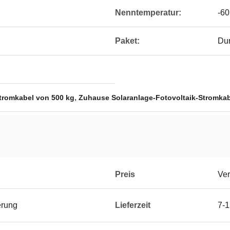
Nenntemperatur:
-60
Paket:
Dur
,
tromkabel von 500 kg
Zuhause Solaranlage-Fotovoltaik-Stromka
Preis
Ver
erung
Lieferzeit
7-1