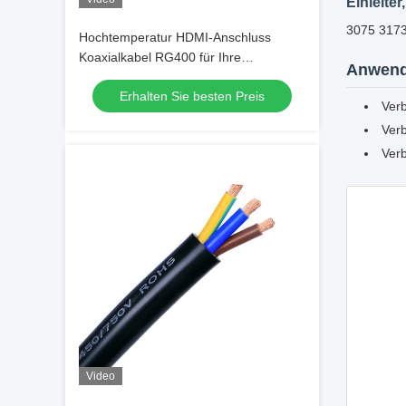
Einleiter
3075 3173
Hochtemperatur HDMI-Anschluss
Koaxialkabel RG400 für Ihre
Anwend
Anforderungen
Erhalten Sie besten Preis
Ver
Verb
Ver
Video