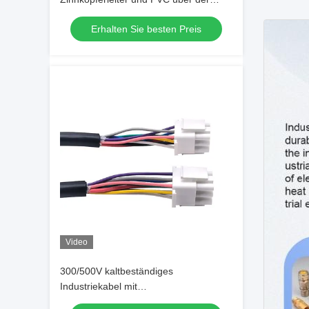
Jacke
Erhalten Sie besten Preis
Video
300/500V kaltbeständiges
Industriekabel mit
Flammschutzisolierung in