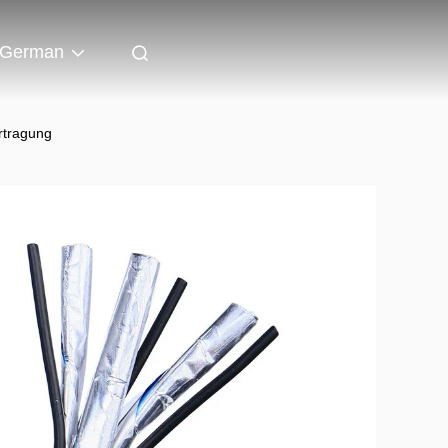
German
rtragung