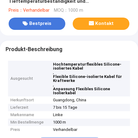
Tieftemperaturbeständigkeit und
Anpassungsoptionen
Preis：Verhandelbar
MOQ：1000 m
Bestpreis
Kontakt
Produkt-Beschreibung
Hochtemperaturflexibles Silicone-
isoliertes Kabel
,
Flexible Silicone-isolierte Kabel für
Ausgesucht
Kraftwerke
,
Anpassung Flexibles Silicone
Isolierkabel
Herkunftsort
Guangdong, China
Lieferzeit
7 bis 15 Tage
Markenname
Linke
Min Bestellmenge
1000 m
Preis
Verhandelbar