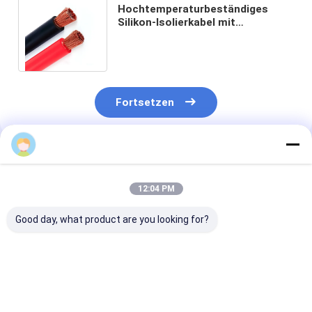
Hochtemperaturbeständiges
Silikon-Isolierkabel mit
Tieftemperaturbeständigkeit und
Anpassungsoptionen
Fortsetzen
Empfohlene Produkte
12:04 PM
Good day, what product are you looking for?
25mm2 verzinntes
1200A Zinnkabel aus
25mm2
Kupfer Silikonkabel
Kupfer-Silicone-
Hochstrombatt