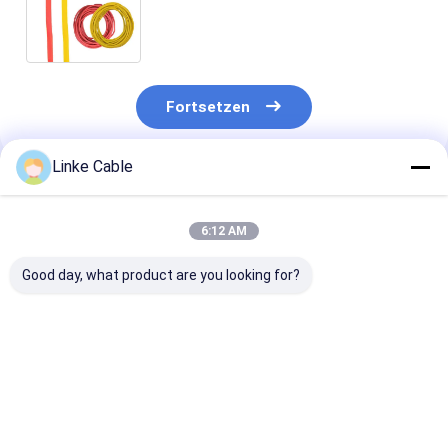
und anpassbarer Isolierung für die
industrielle Steuerung
Fortsetzen
Linke Cable
Empfohlene Produkte
6:12 AM
Good day, what product are you looking for?
25mm2 verzinntes
1200A Zinnkabel aus
25mm2
Kupfer Silikonkabel
Kupfer-Silicone-
Hochstrombatt
EV15e 300V für
Kautschuk für die
Silikon für
Automobil- und
metallurgisch-
individuelle A