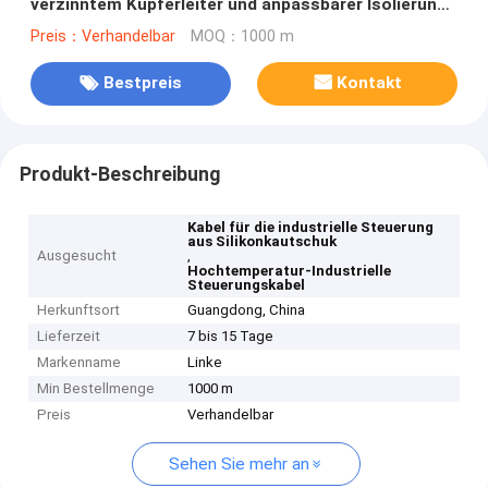
verzinntem Kupferleiter und anpassbarer Isolierung
für die industrielle Steuerung
Preis：Verhandelbar
MOQ：1000 m
Bestpreis
Kontakt
Produkt-Beschreibung
Kabel für die industrielle Steuerung
aus Silikonkautschuk
Ausgesucht
,
Hochtemperatur-Industrielle
Steuerungskabel
Herkunftsort
Guangdong, China
Lieferzeit
7 bis 15 Tage
Markenname
Linke
Min Bestellmenge
1000 m
Preis
Verhandelbar
Sehen Sie mehr an