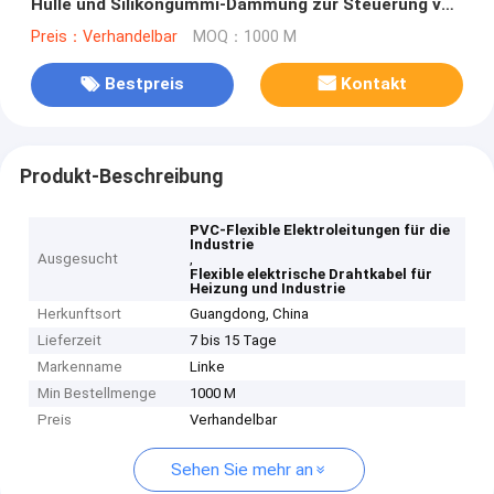
Hülle und Silikongummi-Dämmung zur Steuerung von
Leistungssignalen
Preis：Verhandelbar
MOQ：1000 M
Bestpreis
Kontakt
Produkt-Beschreibung
PVC-Flexible Elektroleitungen für die
Industrie
Ausgesucht
,
Flexible elektrische Drahtkabel für
Heizung und Industrie
Herkunftsort
Guangdong, China
Lieferzeit
7 bis 15 Tage
Markenname
Linke
Min Bestellmenge
1000 M
Preis
Verhandelbar
Sehen Sie mehr an