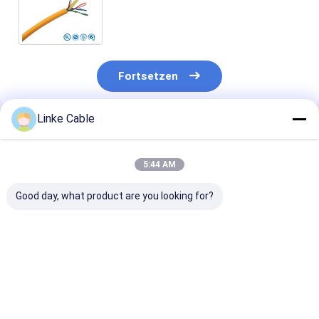
Silikongummi-Dämmung zur
Steuerung von Leistungssignalen
Fortsetzen
Linke Cable
Empfohlene Produkte
5:44 AM
Good day, what product are you looking for?
300/500V 4-adriges
UL2464
PVC-
RVV-Kabel mit PVC-
Halbleiterleitungsleitung
Aufzugstherm
Isolierung und
Mehrkerndraht mit
aus
Kupferleiter für
eingelagtem
Glassiliziumf