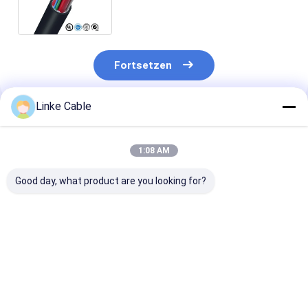
sauerstofffreiem Kupferleiter
Fortsetzen
Linke Cable
Empfohlene Produkte
1:08 AM
Good day, what product are you looking for?
PUR-Jacket-
26 AWG
300 V Spiralek
geschütztes
Ultraflexibles
mit
industrielles
Silicone-Kabel aus
Sprunggewick
Steuerkabel für
Gummi mit
Draht zur
Roboter- und High-
Zinnkopfdraht zur
industriellen
Bestpreis
Bestpreis
Bestprei