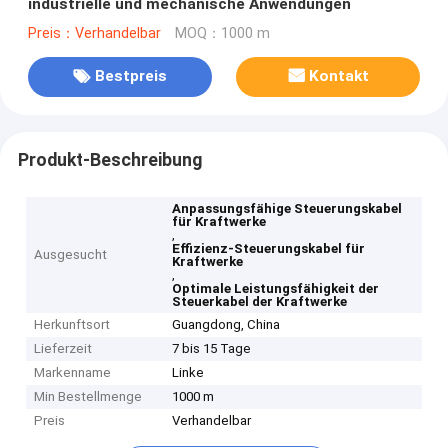
industrielle und mechanische Anwendungen
Preis：Verhandelbar
MOQ：1000 m
Bestpreis
Kontakt
Produkt-Beschreibung
Anpassungsfähige Steuerungskabel
für Kraftwerke
,
Effizienz-Steuerungskabel für
Ausgesucht
Kraftwerke
,
Optimale Leistungsfähigkeit der
Steuerkabel der Kraftwerke
Herkunftsort
Guangdong, China
Lieferzeit
7 bis 15 Tage
Markenname
Linke
Min Bestellmenge
1000 m
Preis
Verhandelbar