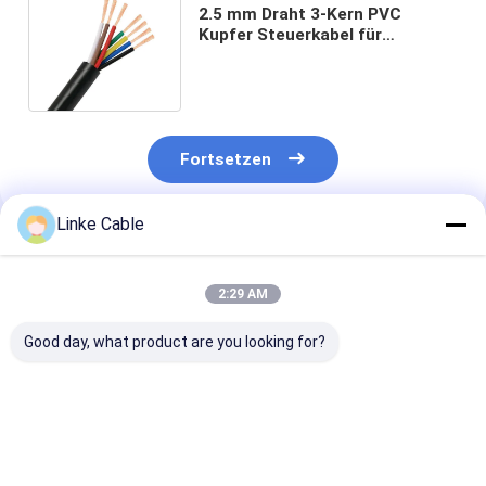
2.5 mm Draht 3-Kern PVC
Kupfer Steuerkabel für
industrielle und mechanische
Anwendungen
Fortsetzen
Linke Cable
Empfohlene Produkte
2:29 AM
Good day, what product are you looking for?
Mehrkern-PVC-
10AWG PVC Jacket
Flammschutz
Kupferkabel für
Niedrig- und
Wasserdichtes