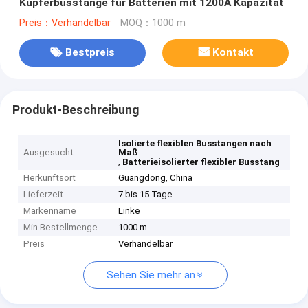
Kupferbusstange für Batterien mit 1200A Kapazität
Preis：Verhandelbar
MOQ：1000 m
Bestpreis
Kontakt
Produkt-Beschreibung
Isolierte flexiblen Busstangen nach
Ausgesucht
Maß
,
Batterieisolierter flexibler Busstang
Herkunftsort
Guangdong, China
Lieferzeit
7 bis 15 Tage
Markenname
Linke
Min Bestellmenge
1000 m
Preis
Verhandelbar
Sehen Sie mehr an