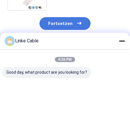
mit 1200A Kapazität
Fortsetzen
Linke Cable
Empfohlene Produkte
6:26 PM
Good day, what product are you looking for?
XLPVC-
Fahrtkabel für
Kabel aus Kau
Mantelmaterial
Aufzüge
120°C
Rundstromkabel für
Nennspannung
YC-Steuerungskabel
XLPE-isolierter
Bestpreis
Bestpreis
Bestprei
Draht,