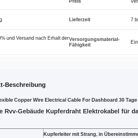
Preis
Ver
g
Lieferzeit
7 b
% und Versand nach Erhalt der
Versorgungsmaterial-
Ein
Fähigkeit
t-Beschreibung
xible Copper Wire Electrical Cable For Dashboard 30 Tage
le Rvv-Gebäude Kupferdraht Elektrokabel für d
Kupferleiter mit Strang, in Übereinstim