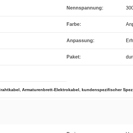
Nennspannung:
30
Farbe:
An
Anpassung:
Erh
Paket:
dur
,
,
drahtkabel
Armaturenbrett-Elektrokabel
kundenspezifischer Spez