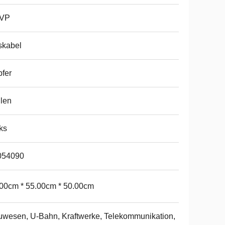
VP
skabel
fer
len
ks
054090
00cm * 55.00cm * 50.00cm
wesen, U-Bahn, Kraftwerke, Telekommunikation,