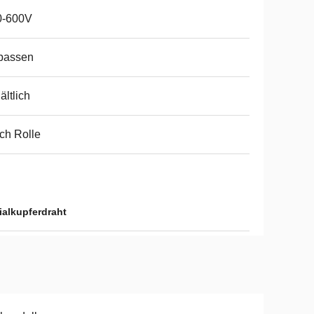
0-600V
passen
ältlich
ch Rolle
ialkupferdraht