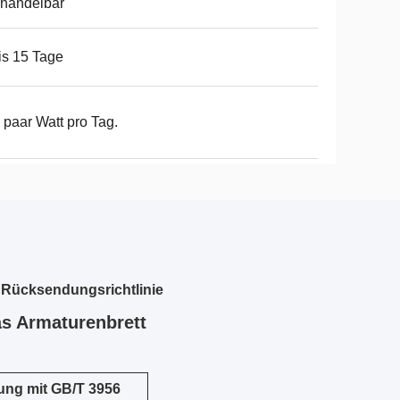
handelbar
is 15 Tage
 paar Watt pro Tag.
 Rücksendungsrichtlinie
as Armaturenbrett
mung mit GB/T 3956