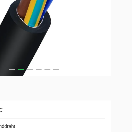
C
nddraht