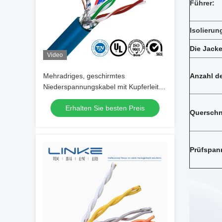
Führer:
Isolierun
Die Jacke
Video
Mehradriges, geschirmtes
Anzahl de
Niederspannungskabel mit Kupferleiter,
PVC-Mantel und kältebeständigen
Erhalten Sie besten Preis
Eigenschaften
Querschni
Prüfspan