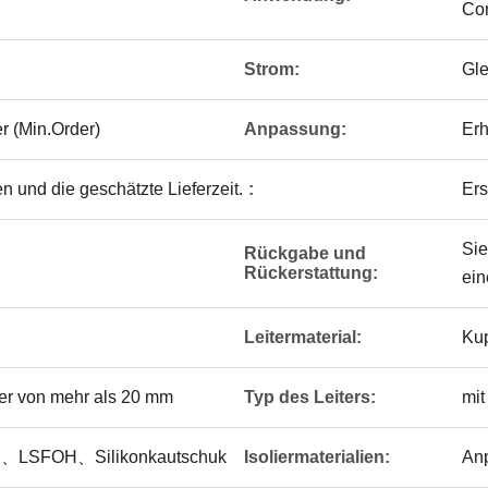
Com
Strom:
Gle
r (Min.Order)
Anpassung:
Erh
n und die geschätzte Lieferzeit.
:
Ers
Sie
Rückgabe und
Rückerstattung:
ein
Leitermaterial:
Kup
er von mehr als 20 mm
Typ des Leiters:
mit
、LSFOH、Silikonkautschuk
Isoliermaterialien:
An