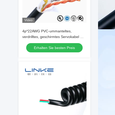
Video
4p*22AWG PVC-ummanteltes,
verdrilltes, geschirmtes Servokabel mit
verzinntem Kupfer für
Erhalten Sie besten Preis
Unterwasseranwendungen