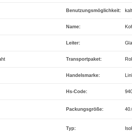
Benutzungsmöglichkeit:
kal
Name:
Koh
Leiter:
Gla
aht
Transportpaket:
Rol
Handelsmarke:
Lin
Hs-Code:
94
Packungsgröße:
40.
Typ:
Isol