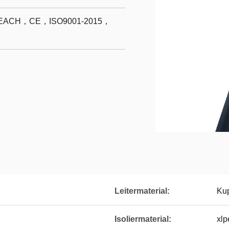
ACH，CE，ISO9001-2015，
Leitermaterial:
Kup
Isoliermaterial:
xlp