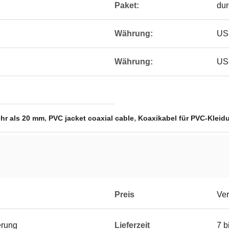
Paket:
dur
Währung:
US-
Währung:
US-
,
,
ehr als 20 mm
PVC jacket coaxial cable
Koaxikabel für PVC-Kleid
Preis
Ver
erung
Lieferzeit
7 b