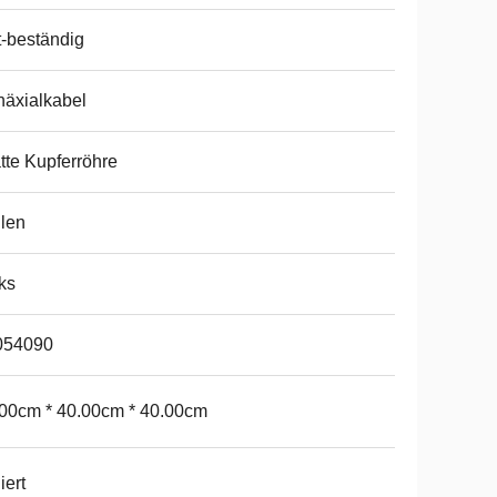
t-beständig
äxialkabel
tte Kupferröhre
len
ks
054090
00cm * 40.00cm * 40.00cm
iert