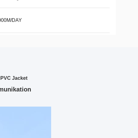
000M/DAY
r PVC Jacket
mmunikation