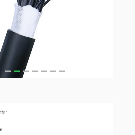
fer
e