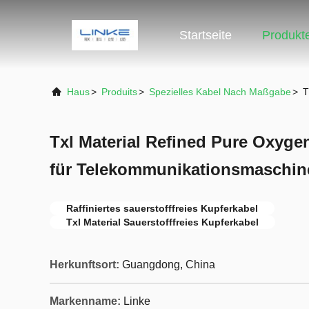
Startseite
Produkt
Haus
>
Produits
>
Spezielles Kabel Nach Maßgabe
>
T
Txl Material Refined Pure Oxyge
für Telekommunikationsmaschi
Raffiniertes sauerstofffreies Kupferkabel
Txl Material Sauerstofffreies Kupferkabel
Herkunftsort:
Guangdong, China
Markenname:
Linke