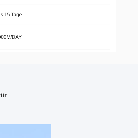
is 15 Tage
000M/DAY
für