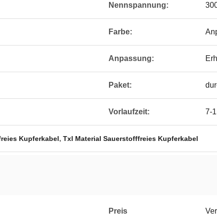
Nennspannung:
30
Farbe:
An
Anpassung:
Erh
Paket:
dur
Vorlaufzeit:
7-1
,
freies Kupferkabel
Txl Material Sauerstofffreies Kupferkabel
Preis
Ver