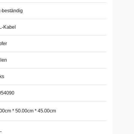
t-beständig
L-Kabel
fer
len
ks
054090
00cm * 50.00cm * 45.00cm
L