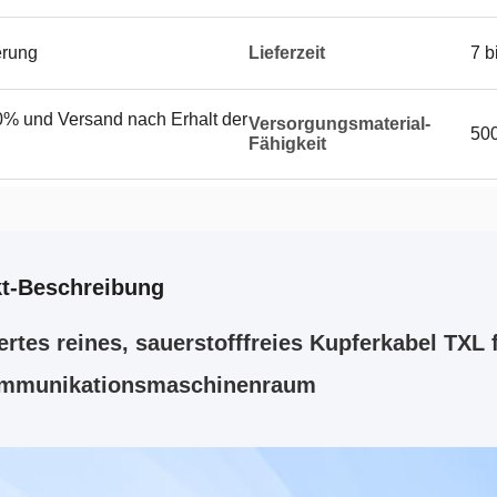
erung
Lieferzeit
7 b
% und Versand nach Erhalt der
Versorgungsmaterial-
50
Fähigkeit
t-Beschreibung
ertes reines, sauerstofffreies Kupferkabel TXL 
ommunikationsmaschinenraum