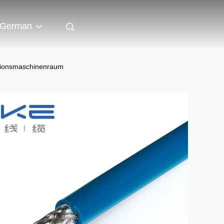
German
ationsmaschinenraum