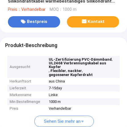
Silikondrahtkabel wärmebeständiges Silikondraht
SIAF Kabel interne Verkabelung
Preis：Verhandelbar
MOQ：1000 m
Bestpreis
Kontakt
Produkt-Beschreibung
,
UL-Zertifizierung PVC-Dämmband
UL2468 Verbrennungskabel aus
Ausgesucht
Kupfer
,
,
,
Flexibler
nackter
gegossener Kupferdraht
Herkunftsort
aus China
Lieferzeit
7-15day
Markenname
Linke
Min Bestellmenge
1000 m
Preis
Verhandelbar
Sehen Sie mehr an