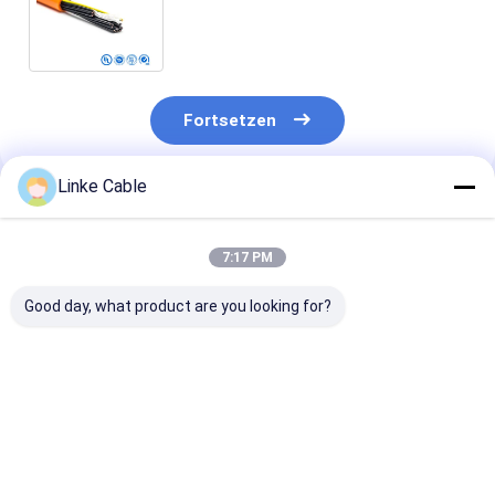
wärmebeständiges Silikondraht
SIAF Kabel interne Verkabelung
Fortsetzen
Linke Cable
Empfohlene Produkte
7:17 PM
Good day, what product are you looking for?
Verzinntes Kupfer
UL3135
Hochspannung
UL3858
Silikongummidraht
Energie-Silico
Silikonkautschuk-
30 28 26 24 22 20 18
Gummi-Kabel
Kabel
16 14 12 10 AWG
UL3858 Einzel