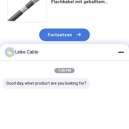
Flachkabel mit geballtem
Kupferelektrogerät UL-
zertifiziertes Draht
Niederspannungsflachkabel
Fortsetzen
Linke Cable
Empfohlene Produkte
7:39 PM
Good day, what product are you looking for?
8/10/14/16/20/40/50-
Flachbandkabel in
PVC-Mantel ve
poliges
Regenbogenfarbe
Kupferkern 30
Flachbandkabel mit
mit 2,54 mm Pitch
Nennspannun