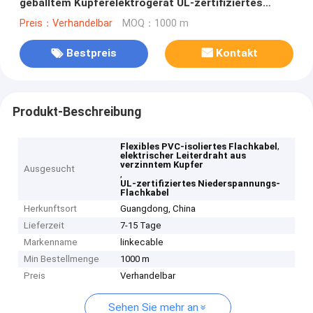
geballtem Kupferelektrogerät UL-zertifiziertes
Draht Niederspannungsflachkabel
Preis：Verhandelbar
MOQ：1000 m
Bestpreis
Kontakt
Produkt-Beschreibung
,
Flexibles PVC-isoliertes Flachkabel
elektrischer Leiterdraht aus
verzinntem Kupfer
Ausgesucht
,
UL-zertifiziertes Niederspannungs-
Flachkabel
Herkunftsort
Guangdong, China
Lieferzeit
7-15 Tage
Markenname
linkecable
Min Bestellmenge
1000 m
Preis
Verhandelbar
Sehen Sie mehr an