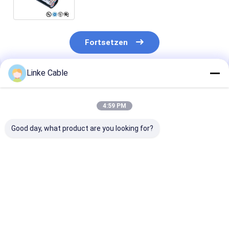
elektronische Geräte
Fortsetzen
Linke Cable
Empfohlene Produkte
4:59 PM
Good day, what product are you looking for?
Hochdichte
32A Nennstrom IP65
Thermoplasti
Hochleitfähigkeit
Schutzgrad Silicone
Shell-Ladekabe
UL2464 UL-Lauf für
Jacket EV Ladekabel
Elektrofahrze
Ladekabel für
für Elektrofahrzeuge
mit
Elektrofahrzeuge
Kupferlegieru
Bestpreis
Bestpreis
Bestprei
und 160