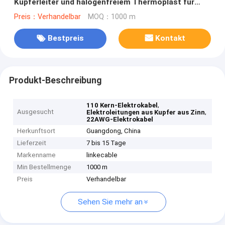
Kupferleiter und halogenfreiem Thermoplast für
elektronische Geräte
Preis：Verhandelbar
MOQ：1000 m
Bestpreis
Kontakt
Produkt-Beschreibung
,
110 Kern-Elektrokabel
Ausgesucht
,
Elektroleitungen aus Kupfer aus Zinn
22AWG-Elektrokabel
Herkunftsort
Guangdong, China
Lieferzeit
7 bis 15 Tage
Markenname
linkecable
Min Bestellmenge
1000 m
Preis
Verhandelbar
Sehen Sie mehr an