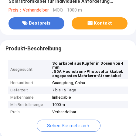
Solarstromkabel für individuelle Anforderung
Photovoltaikkabel
Preis：Verhandelbar
MOQ：1000 m
Bestpreis
Kontakt
Produkt-Beschreibung
Solarkabel aus Kupfer in Dosen von 4
mm
Ausgesucht
,
,
50A Hochstrom-Photovoltaikkabel
angepasstes Mehrkern-Stromkabel
Herkunftsort
Guangdong, China
Lieferzeit
7 bis 15 Tage
Markenname
linkecable
Min Bestellmenge
1000 m
Preis
Verhandelbar
Sehen Sie mehr an