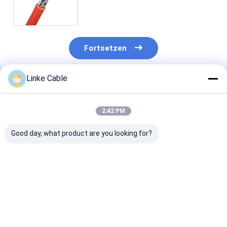
Photovoltaikkabel
Fortsetzen
Linke Cable
Empfohlene Produkte
2:42 PM
Good day, what product are you looking for?
Kupferleiter-
Hoch-EMC-Leistung
XLPE-Isolieru
Federkabel mit 300-
Kupfer geflochten
GXL-Draht mit
600V Nennspannung
geschütztes PVC-
verzinntem
und
Weichkabel mit
Kupferkern für
individualisierbaren
eingeschlossenem
farbcodierten
Bestpreis
Bestpreis
Bestprei