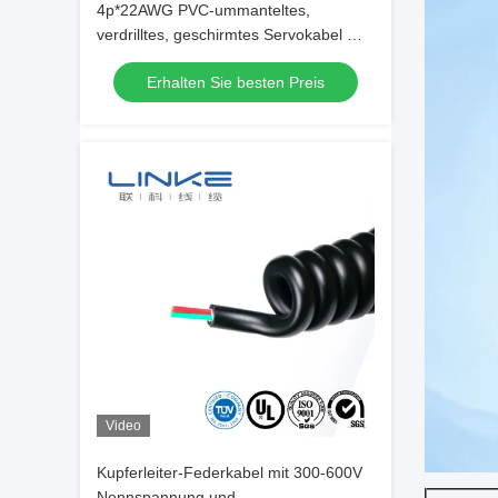
4p*22AWG PVC-ummanteltes,
verdrilltes, geschirmtes Servokabel mit
verzinntem Kupfer für
Erhalten Sie besten Preis
Unterwasseranwendungen
Video
Kupferleiter-Federkabel mit 300-600V
Nennspannung und