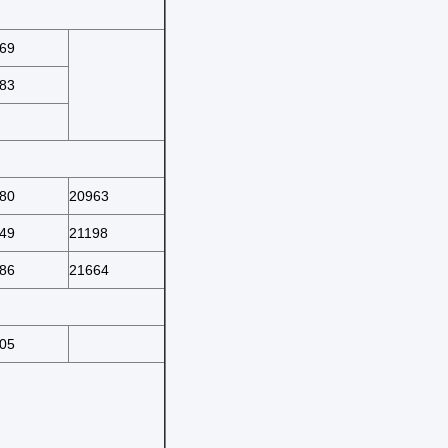
69
83
80
20963
49
21198
86
21664
05