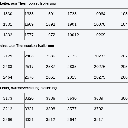
Leiter
,
aus Thermoplast
Isolierung
1330
1333
1591
1723
10064
103
1331
1569
1592
1901
10070
104
1332
1577
1672
10012
10269
eiter
,
aus Thermoplast
Isolierung
2129
2468
2586
2725
20233
202
2463
2517
2587
2835
20276
205
2464
2576
2661
2919
20279
208
Leiter
,
Wärmeverhütung
Isolierung
3173
3320
3386
3530
3689
300
3212
3321
3398
3577
3702
3266
3331
3512
3644
3817