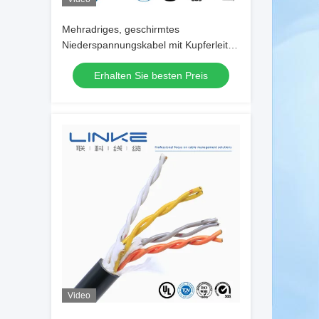
Mehradriges, geschirmtes
Niederspannungskabel mit Kupferleiter,
PVC-Mantel und kältebeständigen
Erhalten Sie besten Preis
Eigenschaften
Video