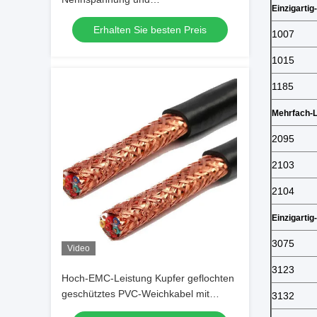
Einzigartig
-
individualisierbaren
Erhalten Sie besten Preis
Isolationsmaterialien
1007
1015
1185
Mehrfach
-
L
2095
2103
2104
Einzigartig
-
3075
Video
3123
Hoch-EMC-Leistung Kupfer geflochten
geschütztes PVC-Weichkabel mit
3132
eingeschlossenem Kupferleiter für