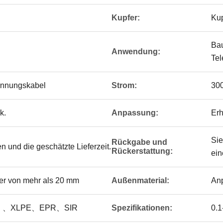
Kupfer:
Kup
Bau
Anwendung:
Tel
pannungskabel
Strom:
30
k.
Anpassung:
Erh
Sie
Rückgabe und
n und die geschätzte Lieferzeit.
Rückerstattung:
ein
er von mehr als 20 mm
Außenmaterial:
An
E 、XLPE、EPR、SIR
Spezifikationen:
0.