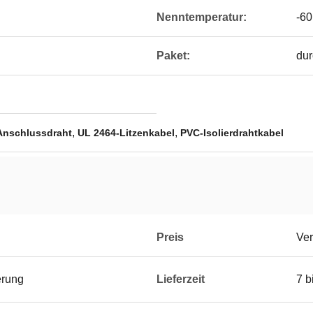
Nenntemperatur:
-60
Paket:
dur
,
,
 Anschlussdraht
UL 2464-Litzenkabel
PVC-Isolierdrahtkabel
Preis
Ver
erung
Lieferzeit
7 b