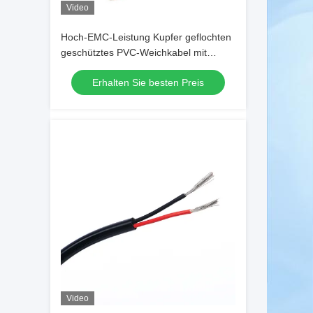
Video
Hoch-EMC-Leistung Kupfer geflochten
geschütztes PVC-Weichkabel mit
eingeschlossenem Kupferleiter für
Erhalten Sie besten Preis
600V-Anwendungen
Video