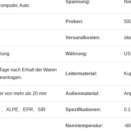
Spannung:
Nie
omputer, Auto
Proben:
500
Versandkosten:
übe
hlung
Währung:
US-
 Tage nach Erhalt der Waren
Leitermaterial:
Kup
beantragen.
er von mehr als 20 mm
Außenmaterial:
An
E 、XLPE、EPR、SIR
Spezifikationen:
0.
Nenntemperatur:
-60