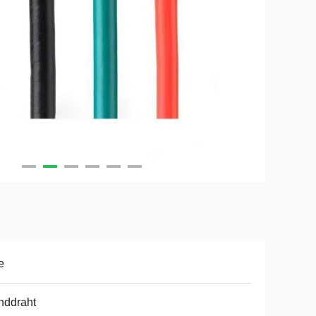
e
nddraht