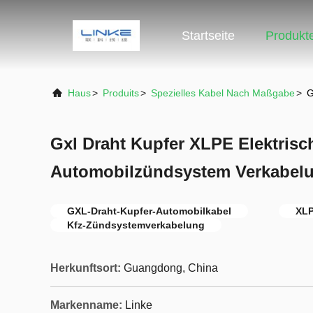
Startseite
Produkt
Haus
>
Produits
>
Spezielles Kabel Nach Maßgabe
>
G
Gxl Draht Kupfer XLPE Elektrisc
Automobilzündsystem Verkabel
GXL-Draht-Kupfer-Automobilkabel
XLP
Kfz-Zündsystemverkabelung
Herkunftsort:
Guangdong, China
Markenname:
Linke