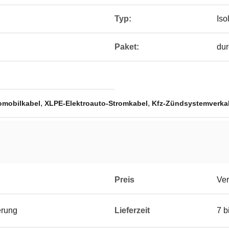
Typ:
Isol
Paket:
dur
,
,
omobilkabel
XLPE-Elektroauto-Stromkabel
Kfz-Zündsystemverka
Preis
Ver
erung
Lieferzeit
7 b