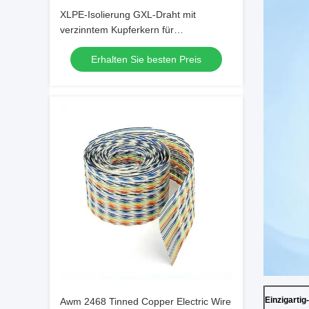
XLPE-Isolierung GXL-Draht mit
verzinntem Kupferkern für
farbcodierten Fahrzeugkabelbaum
Erhalten Sie besten Preis
Einzigartig
-
Awm 2468 Tinned Copper Electric Wire