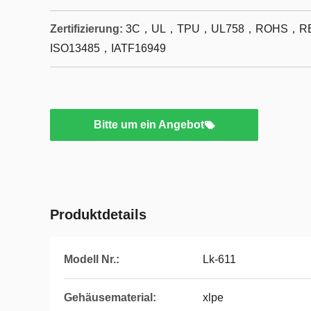
Zertifizierung:
3C，UL，TPU，UL758，ROHS，RE
ISO13485，IATF16949
Bitte um ein Angebot
Produktdetails
Modell Nr.:
Lk-611
Gehäusematerial:
xlpe