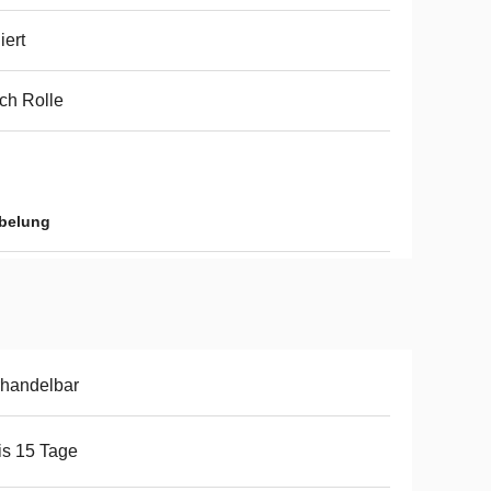
iert
ch Rolle
belung
handelbar
is 15 Tage