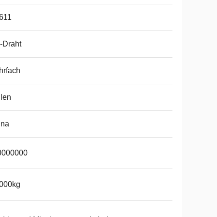
611
-Draht
hrfach
len
ina
0000000
.000kg