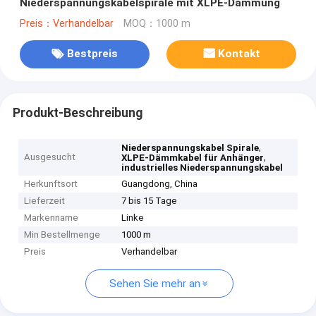
Niederspannungskabelspirale mit XLPE-Dämmung
Preis：Verhandelbar
MOQ：1000 m
Bestpreis
Kontakt
Produkt-Beschreibung
,
Niederspannungskabel Spirale
Ausgesucht
,
XLPE-Dämmkabel für Anhänger
industrielles Niederspannungskabel
Herkunftsort
Guangdong, China
Lieferzeit
7 bis 15 Tage
Markenname
Linke
Min Bestellmenge
1000 m
Preis
Verhandelbar
Sehen Sie mehr an