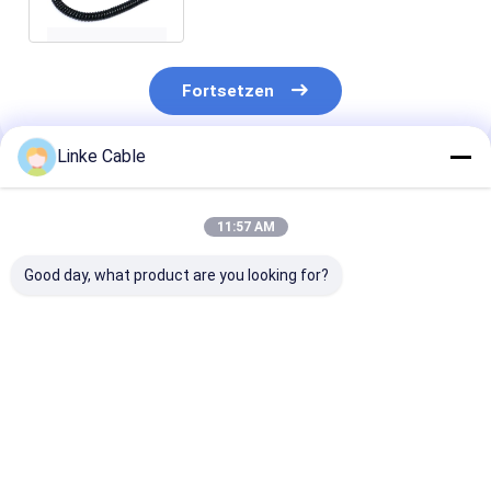
mit XLPE-Dämmung
Fortsetzen
Linke Cable
Empfohlene Produkte
11:57 AM
Good day, what product are you looking for?
Kupferleiter PVC-
US TPU/PUR/PU
PUR Silikon-
Hülle Flammschutz-
Spiral-Federkabel
Niedrigspannu
Erweiterung Blei-
mit starker
Spiral Coiled 
Spiral-Wirkelspring-
Elastizität
zertifiziert für
Stromkabel
Roboter
Bestpreis
Bestpreis
Bestprei