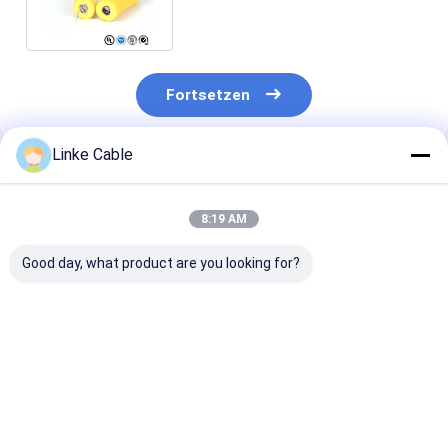
Tiefsee-Roboterkabel
Fortsetzen
Linke Cable
Empfohlene Produkte
8:19 AM
Good day, what product are you looking for?
Wasserdichtes
Schwimmendes
Flammschutzf
Mehrkern-ROV-
Kabel 1200A PP-
schwimmendes
Floating-Kabel
isoliert Kupferleiter
zur
300/500V für
für ROV
Signalübertra
Anwendungen mit
Bestpreis
Bestpreis
Bestprei