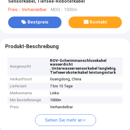
Sensorkabel, Tiefsee-Roboterkabel
Preis：Verhandelbar
MOQ：1000m
Bestpreis
Kontakt
Produkt-Beschreibung
ROV-Schwimmanschlusskabel
wasserdicht
Ausgesucht
,
,
Unterwassersensorkabel langlebig
Tiefseeroboterkabel leistungsstark
Herkunftsort
Guangdong, China
Lieferzeit
7 bis 15 Tage
Markenname
Linke
Min Bestellmenge
1000m
Preis
Verhandelbar
Sehen Sie mehr an