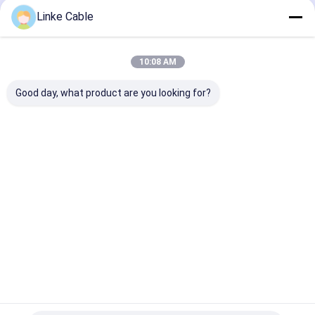
Stromleitung
Unterwasser
Linke Cable
Startseite
Über uns
Kontakt
Desktop Site
10:08 AM
Sitemap
Privacy policy
Qualität
UL Elektroleitungen
China Fabrik.Copyright © 2026 Linke
Good day, what product are you looking for?
Cable Technology (DongGuan) CO.,LTD. All Rights Reserved.
Startseite
Produkte
Über uns