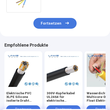
Spannung
Fortsetzen
Empfohlene Produkte
Elektrische PVC
300V-Kupferkabel
Wasserdichte
XLPE Silicone
UL2464 für
Multicore-Dra
isolierte Draht
elektrische
Float Elektro-
Stromkabel UL 2464
Steuerung und
Unterwasserka
Mehrkern anpassbar
Multi-Core-
PVC XLPE PE P
Bestpreis
Bestpreis
Bestprei