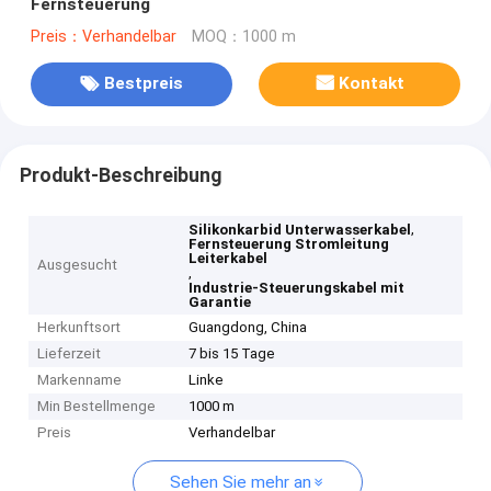
Fernsteuerung
Preis：Verhandelbar
MOQ：1000 m
Bestpreis
Kontakt
Produkt-Beschreibung
,
Silikonkarbid Unterwasserkabel
Fernsteuerung Stromleitung
Leiterkabel
Ausgesucht
,
Industrie-Steuerungskabel mit
Garantie
Herkunftsort
Guangdong, China
Lieferzeit
7 bis 15 Tage
Markenname
Linke
Min Bestellmenge
1000 m
Preis
Verhandelbar
Sehen Sie mehr an