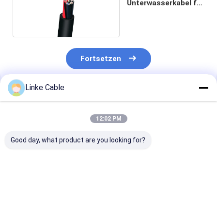
Unterwasserkabel für
Fernsteuerung
Fortsetzen
Linke Cable
Empfohlene Produkte
12:02 PM
Good day, what product are you looking for?
Industrielle
300/500V 4-adriges
UL2464
Steuerungskabel mit
RVV-Kabel mit PVC-
Halbleiterleit
Kupferleiter-PVC-
Isolierung und
Mehrkerndraht