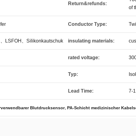
Return&refunds:
of 
fer
Conductor Type:
Twi
、LSFOH、Silikonkautschuk
insulating materials:
cu
rated voltage:
30
Typ:
Isol
Lead Time:
7-
,
rverwendbarer Blutdrucksensor
PA-Schicht medizinischer Kabel