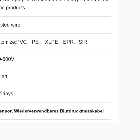
the products.
sted wire
stomize:PVC、PE 、XLPE、EPR、SIR
0-600V
iert
15days
,
sensor
Wiederverwendbares Blutdruckmesskabel