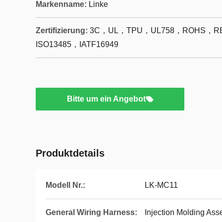
Markenname:
Linke
Zertifizierung:
3C，UL，TPU，UL758，ROHS，RE
ISO13485，IATF16949
Bitte um ein Angebot
Produktdetails
Modell Nr.:
LK-MC11
General Wiring Harness:
Injection Molding As