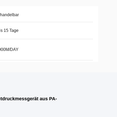
handelbar
is 15 Tage
000M/DAY
utdruckmessgerät aus PA-