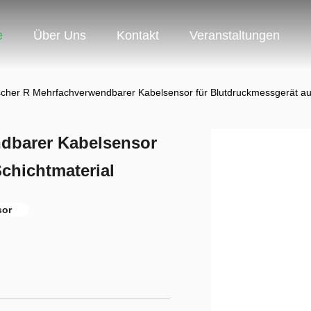
e
Über Uns
Kontakt
Veranstaltungen
scher R Mehrfachverwendbarer Kabelsensor für Blutdruckmessgerät au
ndbarer Kabelsensor
chichtmaterial
sor