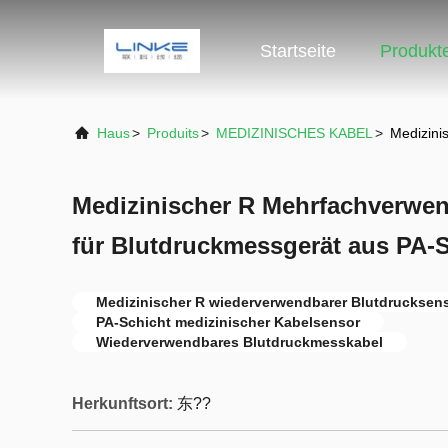
Startseite
Produkt
Haus
>
Produits
>
MEDIZINISCHES KABEL
>
Medizini
Medizinischer R Mehrfachverwe
für Blutdruckmessgerät aus PA-S
Medizinischer R wiederverwendbarer Blutdrucksen
PA-Schicht medizinischer Kabelsensor
Wiederverwendbares Blutdruckmesskabel
Herkunftsort:
东??