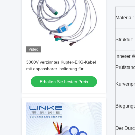
Material:
Struktur:
Video
Innerer 
3000V verzinntes Kupfer-EKG-Kabel
Prüfstand
mit anpassbarer Isolierung für
medizinische Geräte-Kabelbäume
Erhalten Sie besten Preis
Kurvenpr
Biegungs
Der Dur