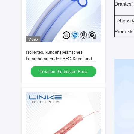
Drahtes:
Lebensd
Produkts
Video
Isoliertes, kundenspezifisches,
flammhemmendes EEG-Kabel und
medizinisches Steckerkabel für EMG-
Erhalten Sie besten Preis
Anwendungen