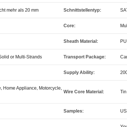
nicht mehr als 20 mm
Schnittstellentyp:
SA
Core:
Mul
Sheath Material:
PU 
olid or Multi-Strands
Transport Package:
Car
Supply Ability:
20
e, Home Appliance, Motorcycle,
Wire Core Material:
Tin
Samples:
US$
You