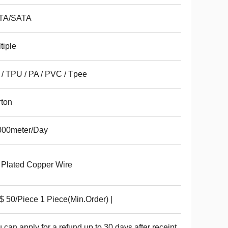
TA/SATA
tiple
/ TPU / PA / PVC / Tpee
ton
000meter/Day
 Plated Copper Wire
 50/Piece 1 Piece(Min.Order) |
 can apply for a refund up to 30 days after receipt