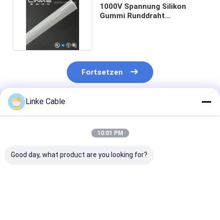
1000V Spannung Silikon
Gummi Runddraht
Medizinkabel für
Medizingeräte
Fortsetzen
Linke Cable
Empfohlene Produkte
10:01 PM
Good day, what product are you looking for?
Isoliertes,
Custom Round
Zoll EEG Cable
kundenspezifisches,
Parallel Spring
Transparent 