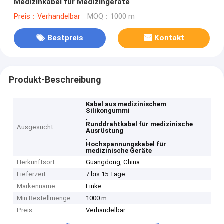
Medizinkabel für Medizingeräte
Preis：Verhandelbar
MOQ：1000 m
Bestpreis
Kontakt
Produkt-Beschreibung
Kabel aus medizinischem
Silikongummi
,
Runddrahtkabel für medizinische
Ausgesucht
Ausrüstung
,
Hochspannungskabel für
medizinische Geräte
Herkunftsort
Guangdong, China
Lieferzeit
7 bis 15 Tage
Markenname
Linke
Min Bestellmenge
1000 m
Preis
Verhandelbar