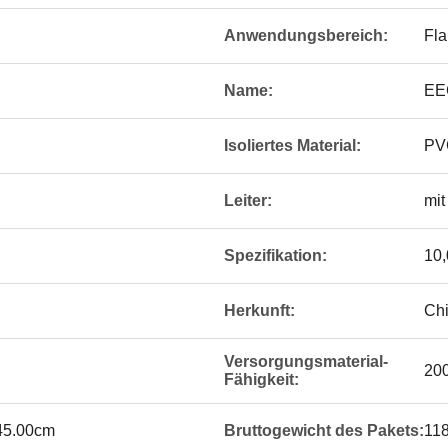
Anwendungsbereich:
Fl
Name:
EE
Isoliertes Material:
PVC
Leiter:
mit
Spezifikation:
10,
Herkunft:
Ch
Versorgungsmaterial-
200
Fähigkeit:
 45.00cm
Bruttogewicht des Pakets:
11