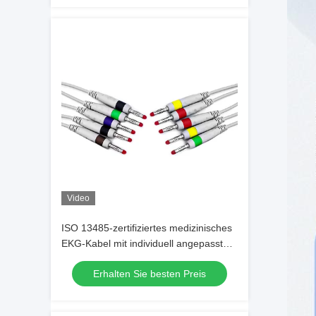
Video
ISO 13485-zertifiziertes medizinisches
EKG-Kabel mit individuell angepasstem
Gehäusematerial und mehreren
Erhalten Sie besten Preis
Leitungen