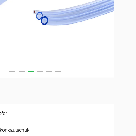
fer
ikonkautschuk