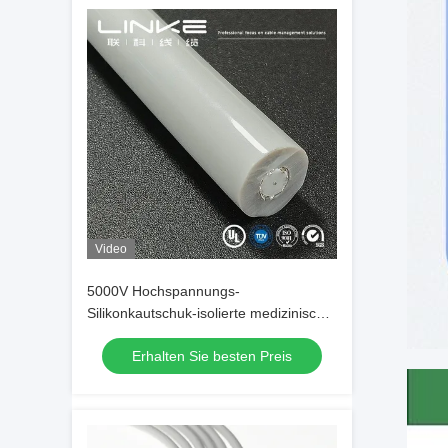
Video
5000V Hochspannungs-
Silikonkautschuk-isolierte medizinische
Kabel mit Glasfaserkordleiter
Erhalten Sie besten Preis