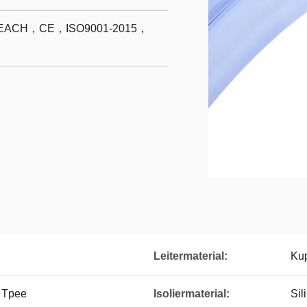
ACH，CE，ISO9001-2015，
Leitermaterial:
Kup
/ Tpee
Isoliermaterial:
Sil