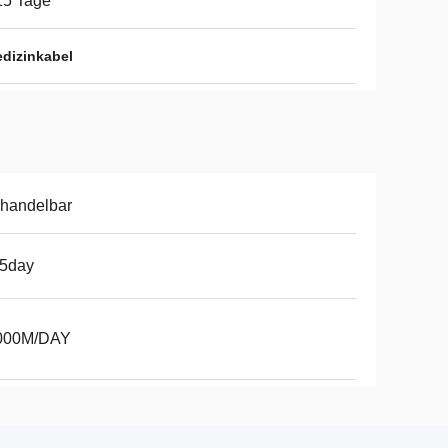
15 Tage
dizinkabel
handelbar
15day
000M/DAY