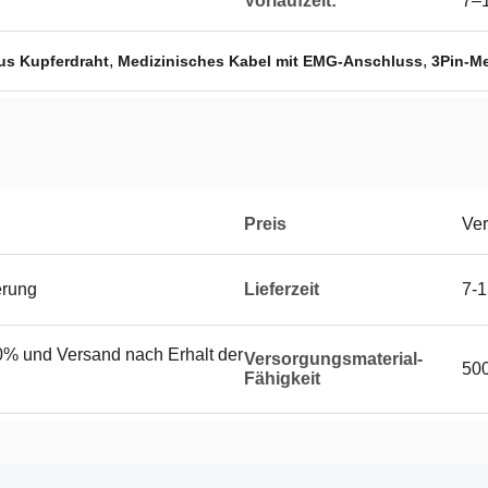
Vorlaufzeit:
7–
,
,
us Kupferdraht
Medizinisches Kabel mit EMG-Anschluss
3Pin-Me
Preis
Ver
erung
Lieferzeit
7-
% und Versand nach Erhalt der
Versorgungsmaterial-
50
Fähigkeit