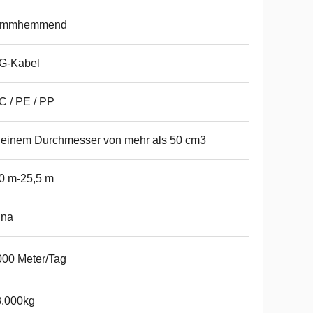
ammhemmend
G-Kabel
 / PE / PP
 einem Durchmesser von mehr als 50 cm3
0 m-25,5 m
ina
00 Meter/Tag
8.000kg