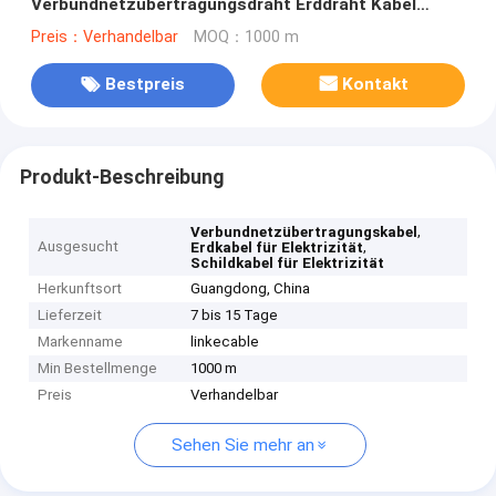
Verbundnetzübertragungsdraht Erddraht Kabel
Schilddraht
Preis：Verhandelbar
MOQ：1000 m
Bestpreis
Kontakt
Produkt-Beschreibung
,
Verbundnetzübertragungskabel
Ausgesucht
,
Erdkabel für Elektrizität
Schildkabel für Elektrizität
Herkunftsort
Guangdong, China
Lieferzeit
7 bis 15 Tage
Markenname
linkecable
Min Bestellmenge
1000 m
Preis
Verhandelbar
Sehen Sie mehr an