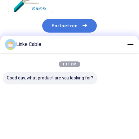
Fortsetzen
Linke Cable
Empfohlene Produkte
1:11 PM
Good day, what product are you looking for?
300 V Strom mit
300/500V Wärme
Elektrische P
hoher Temperatur 2
105 °C-600
XLPE Silicone
Kern geschütztes
Wärmebeständiges
isolierte Draht
Kabel zur
PVC-
Stromkabel UL
industriellen
Steuerungskabel für
Mehrkern anp
Bestpreis
Bestpreis
Bestprei
Steuerung für
Industrie und Bau