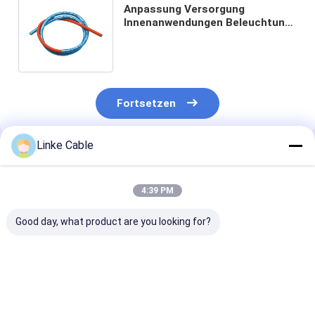
Anpassung Versorgung
Innenanwendungen Beleuchtung
Steuerung Kabel
Erweiterungsmodule Tuner
Fortsetzen
Linke Cable
Empfohlene Produkte
4:39 PM
Good day, what product are you looking for?
Elektrische PVC
300V-Kupferkabel
Wasserdichte
XLPE Silicone
UL2464 für
Multicore-Dra