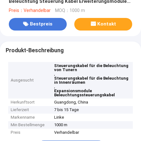
Beleuchtung Steuerung Kabel Erweiterungsmodule
Tuner
Preis：Verhandelbar
MOQ：1000 m
Bestpreis
Kontakt
Produkt-Beschreibung
Steuerungskabel für die Beleuchtung
von Tunern
,
Steuerungskabel für die Beleuchtung
Ausgesucht
in Innenräumen
,
Expansionsmodule
Beleuchtungssteuerungskabel
Herkunftsort
Guangdong, China
Lieferzeit
7 bis 15 Tage
Markenname
Linke
Min Bestellmenge
1000 m
Preis
Verhandelbar