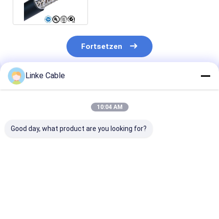
Fortsetzen
Linke Cable
Empfohlene Produkte
10:04 AM
Good day, what product are you looking for?
300 V Strom mit
300/500V Wärme
Elektrische P
hoher Temperatur 2
105 °C-600
XLPE Silicone
Kern geschütztes
Wärmebeständiges
isolierte Draht
Kabel zur
PVC-
Stromkabel UL
industriellen
Steuerungskabel für
Mehrkern anp
Bestpreis
Bestpreis
Bestprei