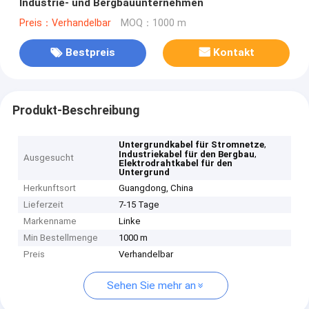
Industrie- und Bergbauunternehmen
Preis：Verhandelbar
MOQ：1000 m
Bestpreis
Kontakt
Produkt-Beschreibung
,
Untergrundkabel für Stromnetze
,
Industriekabel für den Bergbau
Ausgesucht
Elektrodrahtkabel für den
Untergrund
Herkunftsort
Guangdong, China
Lieferzeit
7-15 Tage
Markenname
Linke
Min Bestellmenge
1000 m
Preis
Verhandelbar
Sehen Sie mehr an