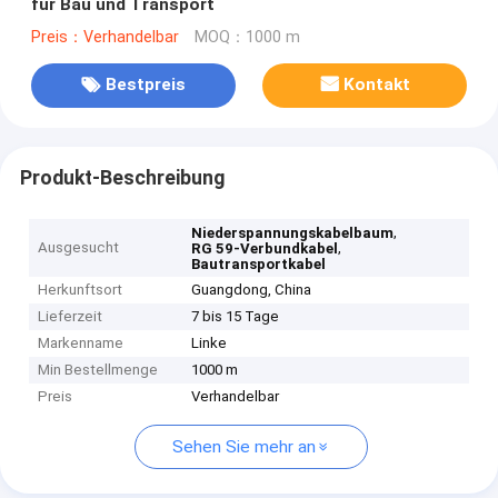
für Bau und Transport
Preis：Verhandelbar
MOQ：1000 m
Bestpreis
Kontakt
Produkt-Beschreibung
,
Niederspannungskabelbaum
Ausgesucht
,
RG 59-Verbundkabel
Bautransportkabel
Herkunftsort
Guangdong, China
Lieferzeit
7 bis 15 Tage
Markenname
Linke
Min Bestellmenge
1000 m
Preis
Verhandelbar
Sehen Sie mehr an