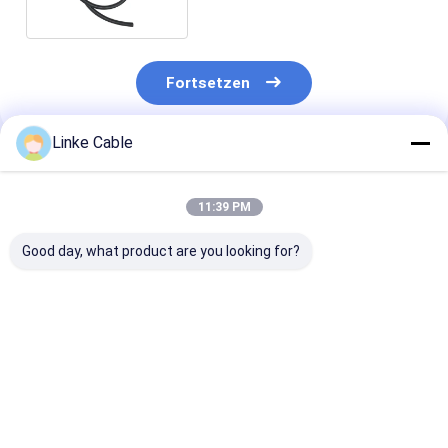
Transport
Fortsetzen
Linke Cable
Empfohlene Produkte
11:39 PM
Good day, what product are you looking for?
1000V angepasstes
IP68 Waterproof
Electrical Wire
Kupferleiter-EV-
BC01 EU Schuko Plug
5 Cores 20 22 
Ladekabel mit TPU-
Solar AC Extension
28 AWG Copper
Hülle mit
Cable Copper Micro
PVC Jacket Ca
Energieflüssigkeit
Inverter Power Cord
Wires For Usb 
Bestpreis
Bestpreis
Bestprei
for Solar System
And Power Cab