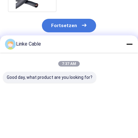
Kupferleiter
Fortsetzen
Linke Cable
Empfohlene Produkte
7:37 AM
Good day, what product are you looking for?
IP68 Waterproof
Electrical Wire 2 3 4
UL2464 PVC
BC01 EU Schuko Plug
5 Cores 20 22 24 26
Shielded Signa
Solar AC Extension
28 AWG Copper Wire
Cable 18awg-
Cable Copper Micro
PVC Jacket Cable
2/3/4 Core
Inverter Power Cord
Wires For Usb Cable
Electronic Wir
Bestpreis
Bestpreis
Bestprei
for Solar System
And Power Cable
22awg-24awg