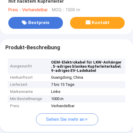
mit nacktem Kupferleiter
Preis：Verhandelbar
MOQ：1000 m
Bestpreis
Kontakt
Produkt-Beschreibung
OEM-Elektrokabel für LKW-Anhänger
Ausgesucht
,
,
5-adriges blankes Kupferleiterkabel
9-adriges EV-Ladekabel
Herkunftsort
Guangdong, China
Lieferzeit
7 bis 15 Tage
Markenname
Linke
Min Bestellmenge
1000 m
Preis
Verhandelbar
Sehen Sie mehr an