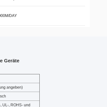
000M/DAY
he Geräte
lung angeben)
nsch
, UL-, ROHS- und