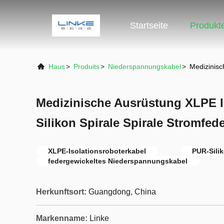
Startseite
Produkt
Haus
>
Produits
>
Niederspannungskabel
>
Medizinisc
Medizinische Ausrüstung XLPE 
Silikon Spirale Spirale Stromfed
XLPE-Isolationsroboterkabel
PUR-Sili
federgewickeltes Niederspannungskabel
Herkunftsort:
Guangdong, China
Markenname:
Linke