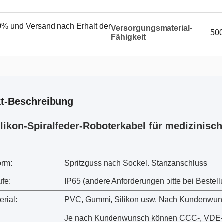
% und Versand nach Erhalt der
Versorgungsmaterial-
50
Fähigkeit
t-Beschreibung
likon-Spiralfeder-Roboterkabel für medizinisc
orm:
Spritzguss nach Sockel, Stanzanschluss
ufe:
IP65 (andere Anforderungen bitte bei Bestel
rial:
PVC, Gummi, Silikon usw. Nach Kundenwu
Je nach Kundenwunsch können CCC-, VDE-