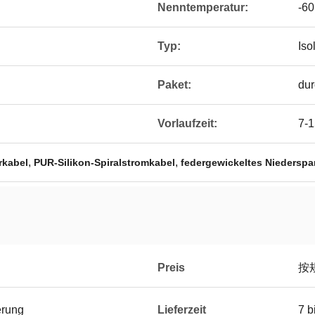
Nenntemperatur:
-60
Typ:
Isol
Paket:
dur
Vorlaufzeit:
7-1
,
,
rkabel
PUR-Silikon-Spiralstromkabel
federgewickeltes Niedersp
Preis
按
erung
Lieferzeit
7 b