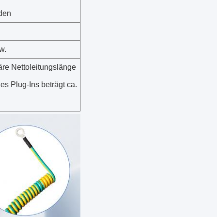
rden
w.
re Nettoleitungslänge
s Plug-Ins beträgt ca.