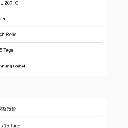
 ± 200 °C
iert
ch Rolle
5 Tage
annungskabel
规格报价
is 15 Tage