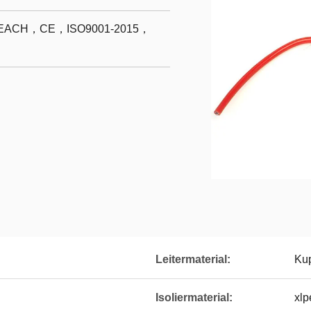
ACH，CE，ISO9001-2015，
Leitermaterial:
Kup
Isoliermaterial:
xlp