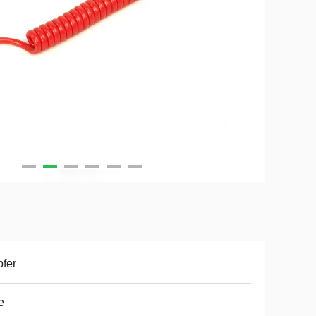
fer
e