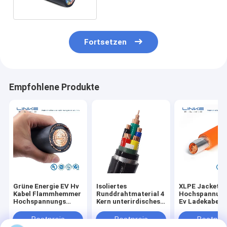
Fortsetzen
Empfohlene Produkte
Grüne Energie EV Hv
Isoliertes
XLPE Jacket
Kabel Flammhemmer
Runddrahtmaterial 4
Hochspannung
Hochspannungs
Kern unterirdisches
Ev Ladekabel
elektrischer
gepanzertes
35Mm2 50Mm
Kupferdraht
Stromkabel Teflon-
70Mm2 Orang
Bestpreis
Bestpreis
Bestprei
Hochtemperaturdraht
1000/1500V