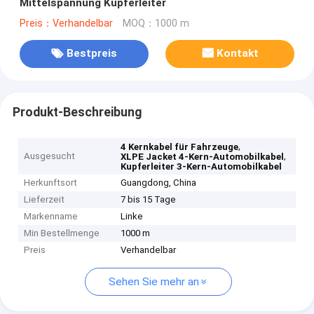
Mittelspannung Kupferleiter
Preis：Verhandelbar
MOQ：1000 m
Bestpreis
Kontakt
Produkt-Beschreibung
,
4 Kernkabel für Fahrzeuge
Ausgesucht
,
XLPE Jacket 4-Kern-Automobilkabel
Kupferleiter 3-Kern-Automobilkabel
Herkunftsort
Guangdong, China
Lieferzeit
7 bis 15 Tage
Markenname
Linke
Min Bestellmenge
1000 m
Preis
Verhandelbar
Sehen Sie mehr an