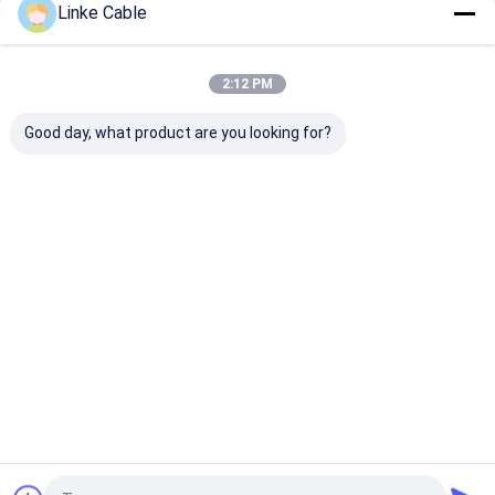
Linke Cable
Doppelschaltk
HV Automobilk
Elektrofahrze
abgeschirmtes
Startseite
Über uns
Kontakt
Desktop Site
2:12 PM
Sitemap
Privacy policy
Qualität
UL Elektroleitungen
China Fabrik.Copyright © 2026 Linke
Good day, what product are you looking for?
Cable Technology (DongGuan) CO.,LTD. All Rights Reserved.
Startseite
Produkte
Über uns