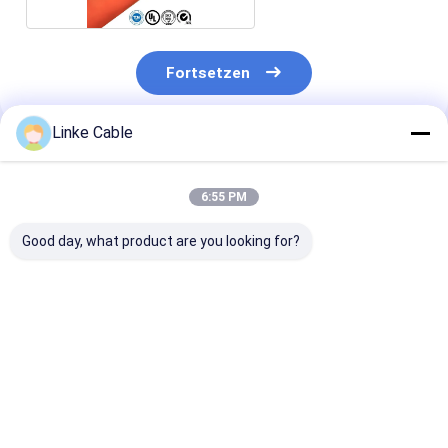
Fortsetzen
Linke Cable
Empfohlene Produkte
6:55 PM
Good day, what product are you looking for?
Grüne Energie EV Hv
Isoliertes
XLPE Jacket
Kabel Flammhemmer
Runddrahtmaterial 4
Hochspannung
Hochspannungs
Kern unterirdisches
Ev Ladekabel
elektrischer
gepanzertes
35Mm2 50Mm
Kupferdraht
Stromkabel Teflon-
70Mm2 Orang
Bestpreis
Bestpreis
Bestprei
Hochtemperaturdraht
1000/1500V
Doppelschaltk