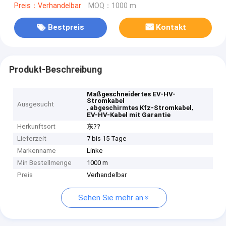
Preis：Verhandelbar
MOQ：1000 m
Bestpreis
Kontakt
Produkt-Beschreibung
Maßgeschneidertes EV-HV-
Stromkabel
Ausgesucht
,
,
abgeschirmtes Kfz-Stromkabel
EV-HV-Kabel mit Garantie
Herkunftsort
东??
Lieferzeit
7 bis 15 Tage
Markenname
Linke
Min Bestellmenge
1000 m
Preis
Verhandelbar
Sehen Sie mehr an