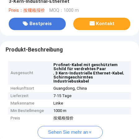
3-Kern-Industrial-Ethernet
Preis：按规格报价
MOQ：1000 m
Bestpreis
Kontakt
Produkt-Beschreibung
Profinet-Kabel mit geschütztem
Schild für verdrehtes Paar
Ausgesucht
,
,
3 Kern-Industrielle Ethernet-Kabel
Schirmgeschirmtes
Industriebuskabel
Herkunftsort
Guangdong, China
Lieferzeit
7-15 Tage
Markenname
Linke
Min Bestellmenge
1000 m
Preis
按规格报价
Sehen Sie mehr an