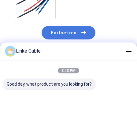
Kern-Industrial-Ethernet
Fortsetzen
Linke Cable
Empfohlene Produkte
3:43 PM
Good day, what product are you looking for?
300/500V Wärme
Elektrische PVC
300V-Kupferka
105 °C-600
XLPE Silicone
UL2464 für
Wärmebeständiges
isolierte Draht
elektrische
PVC-
Stromkabel UL 2464
Steuerung und