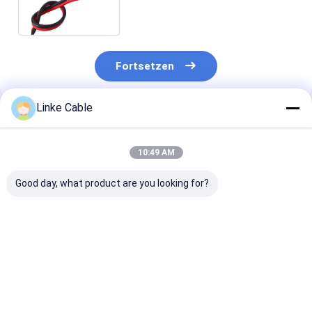
Fortsetzen
Linke Cable
Empfohlene Produkte
10:49 AM
Good day, what product are you looking for?
AVS Automobildraht
Super Solar PV Kabel
UL 21481 TPE-
PVC Isolierung
4mm2 6mm2
UL Elektro-Kab
Kupfer
Gleichstromkabel
V
Einzeldrüsenbleitdraht
XLPE für
zur Erstzahlung
Solarpaneele
Bestpreis
Bestpreis
Bestprei