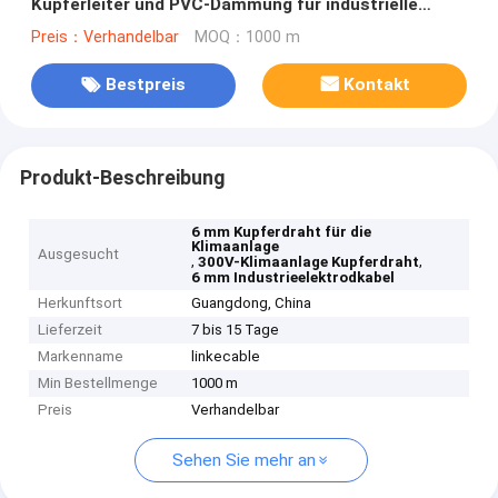
Kupferleiter und PVC-Dämmung für industrielle
Verwendung
Preis：Verhandelbar
MOQ：1000 m
Bestpreis
Kontakt
Produkt-Beschreibung
6 mm Kupferdraht für die
Klimaanlage
Ausgesucht
,
,
300V-Klimaanlage Kupferdraht
6 mm Industrieelektrodkabel
Herkunftsort
Guangdong, China
Lieferzeit
7 bis 15 Tage
Markenname
linkecable
Min Bestellmenge
1000 m
Preis
Verhandelbar
Sehen Sie mehr an