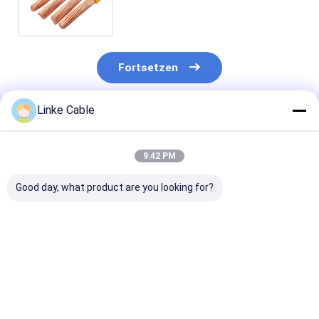
industrielle Verwendung
Fortsetzen
Linke Cable
Empfohlene Produkte
9:42 PM
Good day, what product are you looking for?
AVS Automobildraht
Super Solar PV Kabel
UL2468 PVC
PVC Isolierung
4mm2 6mm2
Isolierung 2 Ke
Kupfer
Gleichstromkabel
Kupfer Lautsp
Einzeldrüsenbleitdraht
XLPE für
Draht Flexible
zur Erstzahlung
Solarpaneele
300V Nennwer
Bestpreis
Bestpreis
Bestprei